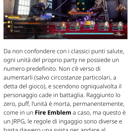
Da non confondere con i classici punti salute
,
ogni unità del proprio party ne possiede un
numero predefinito. Non c’è verso di
aumentarli (salvo circostanze particolari, a
detta del gioco), e scendono ogniqualvolta
il
personaggio cade in b
att
a
glia. Raggiunto lo
zero, puff, l’unità è morta, permanentemente
,
come in un
Fire
Emblem
a caso, ma questo è
un JRPG, le regole di ingaggio sono diverse
e
basta davvero una svista per andare
al