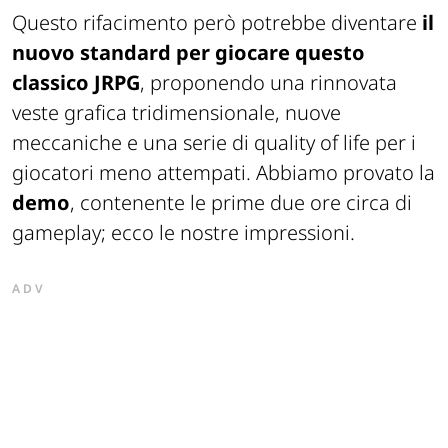
Questo rifacimento
però potrebbe diventare
il
nuovo standard per giocare questo
classico JRPG
, proponendo una rinnovata
veste grafica tridimensionale, nuove
meccaniche e una serie di
quality
of life per i
giocatori
meno
att
empati.
Abb
iamo provato la
demo
, contenente l
e prime due ore circa di
gameplay
; ecco le nostre impressioni.
ADV