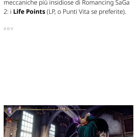
meccaniche p
iù insidiose di
Romancing
SaGa
2: i
Life Points
(LP, o Punti Vita
se preferite
).
ADV