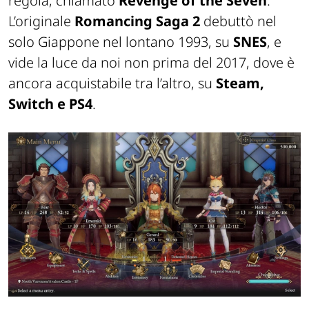
regola, chiamato
Revenge of the Seven
.
L’originale
Romancing
Saga 2
debuttò nel
solo Giappone nel
lontano
1993
, su
SNES
,
e
vide la luce da noi
non prima del 2017
, dove è
ancora acquistabile
tra l’altro
, su
Steam
,
Switch e PS4
.