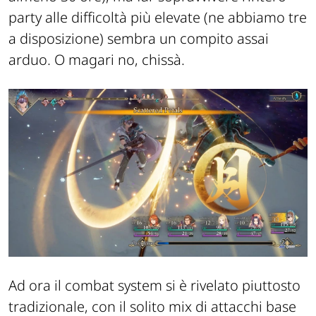
party
alle difficoltà più elevate (
ne
abb
iamo tre
a disposizione)
sembra un compito assai
arduo. O magari no, chissà.
Ad ora il
combat
system si è rivelato
piu
t
t
o
sto
tradizionale, con il solito mix di attacchi base