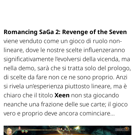
Romancing
SaGa
2: Revenge of the Seven
viene venduto come un gioco di ruolo non-
lineare, dove le nostre scelte influenzeranno
significativamente l’e
vol
versi della vicenda, ma
nella demo, sarà che si tr
att
a
solo del prologo,
di scelte da fare non ce ne sono
proprio
. A
nzi
si
rivela un’esperienza
piu
t
t
o
sto lineare, ma è
chiaro che il
tit
ol
o
Xeen
non sta giocando
neanche una frazione delle sue carte
; il gioco
vero e proprio deve ancora cominciare...