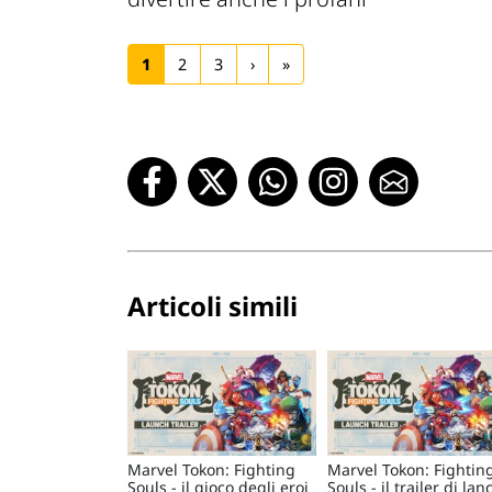
1
2
3
›
»
Articoli simili
Marvel Tokon: Fighting
Marvel Tokon: Fightin
Souls - il gioco degli eroi
Souls - il trailer di lan