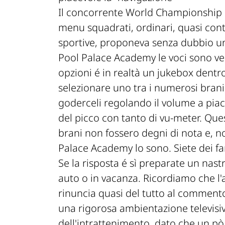
Il concorrente World Championship 
menu squadrati, ordinari, quasi conta
sportive, proponeva senza dubbio u
Pool Palace Academy le voci sono ve
opzioni é in realtà un jukebox dentro
selezionare uno tra i numerosi brani
goderceli regolando il volume a pia
del picco con tanto di vu-meter. Qu
brani non fossero degni di nota e, no
Palace Academy lo sono. Siete dei f
Se la risposta é sì preparate un nast
auto o in vacanza. Ricordiamo che 
rinuncia quasi del tutto al commento
una rigorosa ambientazione televisiva,
dell'intrattenimento, dato che un pò