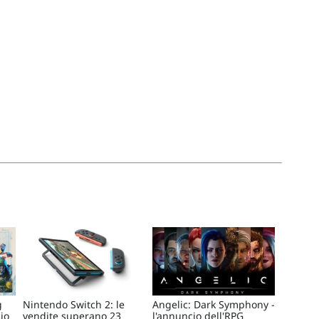
g
Nintendo Switch 2: le
Angelic: Dark Symphony -
cio
vendite superano 23
l'annuncio dell'RPG