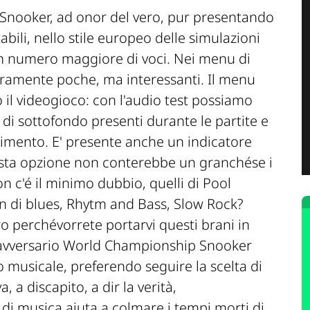
Snooker, ad onor del vero, pur presentando
bili, nello stile europeo delle simulazioni
n numero maggiore di voci. Nei menu di
ramente poche, ma interessanti. Il menu
 il videogioco: con l'audio test possiamo
 di sottofondo presenti durante le partite e
cimento. E' presente anche un indicatore
esta opzione non conterebbe un granchése i
n c'é il minimo dubbio, quelli di Pool
an di blues, Rhytm and Bass, Slow Rock?
ro perchévorrete portarvi questi brani in
l'avversario World Championship Snooker
 musicale, preferendo seguire la scelta di
 a discapito, a dir la verità,
 di musica aiuta a colmare i tempi morti di