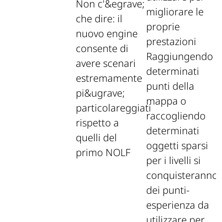
Non c'&egrave;
che dire: il
nuovo engine
consente di
Raggiungendo
avere scenari
determinati
estremamente
punti della
pi&ugrave;
mappa o
particolareggiati
raccogliendo
rispetto a
determinati
quelli del
oggetti sparsi
primo NOLF
per i livelli si
conquisteranno
dei punti-
esperienza da
utilizzare per