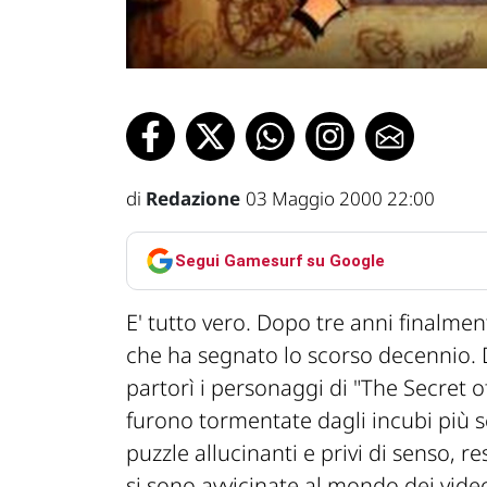
di
Redazione
03 Maggio 2000 22:00
Segui Gamesurf su Google
E' tutto vero. Dopo tre anni finalmen
che ha segnato lo scorso decennio. 
partorì i personaggi di "The Secret of
furono tormentate dagli incubi più sc
puzzle allucinanti e privi di senso, r
si sono avvicinate al mondo dei video