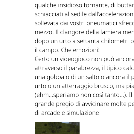
qualche insidioso tornante, di buttare
schiacciati al sedile dall'accelerazi
sollevata dai vostri pneumatici sfrecci
mezzo. Il clangore della lamiera ment
dopo un urto a settanta chilometri or
il campo. Che emozioni!
Certo un videogioco non può ancora 
attraverso il parabrezza, il tipico cal
una gobba o di un salto o ancora il p
urto o un atterraggio brusco, ma pi
(ehm...speriamo non così tanto...). I
grande pregio di avvicinare molte p
di arcade e simulazione