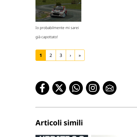
Io probabilmente mi sarei
già capottato!
1
2
3
›
»
Articoli simili