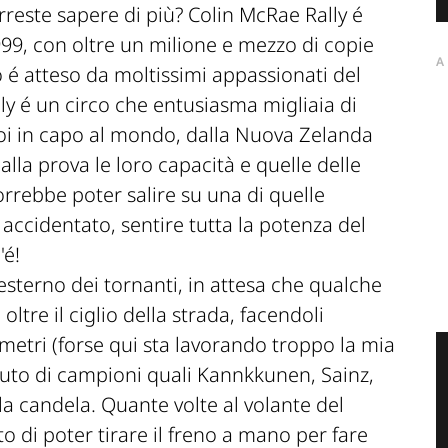
reste sapere di più? Colin McRae Rally é
1999, con oltre un milione e mezzo di copie
A
o é atteso da moltissimi appassionati del
y é un circo che entusiasma migliaia di
roi in capo al mondo, dalla Nuova Zelanda
alla prova le loro capacità e quelle delle
orrebbe poter salire su una di quelle
accidentato, sentire tutta la potenza del
'é!
ll'esterno dei tornanti, in attesa che qualche
 oltre il ciglio della strada, facendoli
 metri (forse qui sta lavorando troppo la mia
l'auto di campioni quali Kannkkunen, Sainz,
 la candela. Quante volte al volante del
o di poter tirare il freno a mano per fare