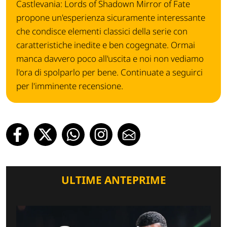
Castlevania: Lords of Shadown Mirror of Fate
propone un'esperienza sicuramente interessante
che condisce elementi classici della serie con
caratteristiche inedite e ben cogegnate. Ormai
manca davvero poco all'uscita e noi non vediamo
l'ora di spolparlo per bene. Continuate a seguirci
per l'imminente recensione.
ULTIME ANTEPRIME