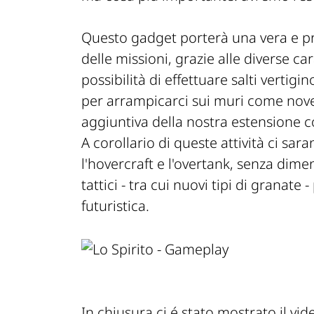
Questo gadget porterà una vera e pro
delle missioni, grazie alle diverse ca
possibilità di effettuare salti vertig
per arrampicarci sui muri come novel
aggiuntiva della nostra estensione c
A corollario di queste attività ci sa
l'hovercraft e l'overtank, senza dime
tattici - tra cui nuovi tipi di granat
futuristica.
In chiusura ci é stato mostrato il vi