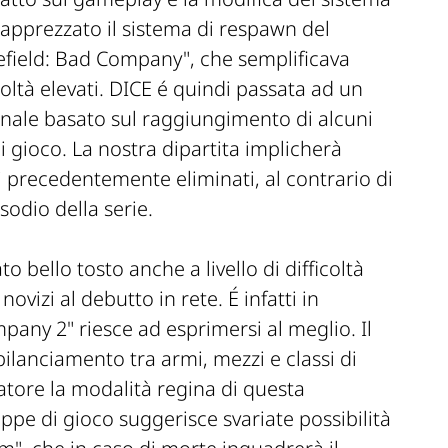
 apprezzato il sistema di respawn del
field: Bad Company", che semplificava
icoltà elevati. DICE é quindi passata ad un
onale basato sul raggiungimento di alcuni
 di gioco. La nostra dipartita implicherà
ri precedentemente eliminati, al contrario di
odio della serie.
o bello tosto anche a livello di difficoltà
izi al debutto in rete. É infatti in
pany 2" riesce ad esprimersi al meglio. Il
bilanciamento tra armi, mezzi e classi di
atore la modalità regina di questa
pe di gioco suggerisce svariate possibilità